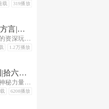
连载
319播放
人在西游，速通神话典故|徐州方言|周建龙监制|拾六驿站制作
黄道原本是一名《西游》沉浸式游戏的资深玩家，熟知游戏攻略。在选择隐藏角色之后，、进入到了游戏世界中。此时，距离孙悟空
载
1.2万播放
黄金渔村|烟台方言|周建龙监制|拾六驿站制作
落水获金球，海底觉醒！渔村少年携神秘力量归来，掀开龙头刺儿村百年纷争秘史！
载
6208播放