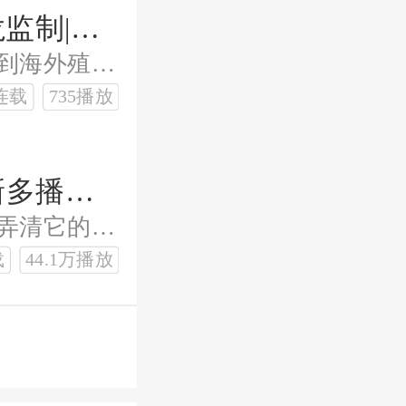
大明优秀青年|河套方言|周建龙监制|拾六驿站制作
从边市贸易到皇家学院，从基建狂魔到海外殖民，他喷着喷着，竟喷出一个日不落帝国！想知道这位"优秀青年"如何用一张嘴搅动风云
连载
735播放
神秘复苏|周建龙监制|26年全新多播有声剧|恐怖悬疑
全球闹鬼，鬼还杀不死。想活命就得弄清它的杀人规矩，或者把自己也变成鬼。
载
44.1万播放