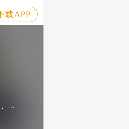
下载APP
周建龙工作室（拾六驿站），由著名演播艺术家、话剧编导、演员周建龙先生领衔创立并主导运营。工作室核心团队——“周家班”，汇聚了国内