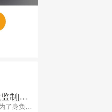
谍战：活阎王|济南方言|周建龙监制|拾六驿站制作
现代青年穿越回到1936年的民国，成为了身负重伤的军统特工杨学武，觉醒猛兽基因融合系统，拥有超强感官与身体素