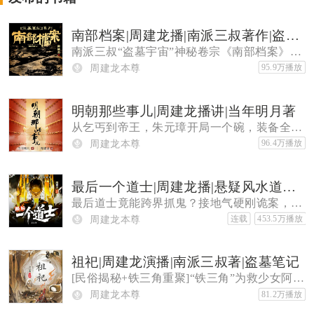
南部档案|周建龙播|南派三叔著作|盗墓笔记前传
南派三叔“盗墓宇宙”神秘卷宗《南部档案》。周建龙演播，带你深入南洋迷雾，破解深海奇案，揭开张家档案馆被尘封的诡秘往事。
周建龙本尊
95.9万播放
明朝那些事儿|周建龙播讲|当年明月著
从乞丐到帝王，朱元璋开局一个碗，装备全靠打。面对陈友谅、张士诚两大强敌，他如何从濠州城起步，一步步定计龙湾、血战鄱阳，最
周建龙本尊
96.4万播放
最后一个道士|周建龙播|悬疑风水道术神作
最后道士竟能跨界抓鬼？接地气硬刚诡案，越看越上头超带感！
周建龙本尊
连载
453.5万播放
祖祀|周建龙演播|南派三叔著|盗墓笔记
[民俗揭秘+铁三角重聚]“铁三角”为救少女阿祖，与古老命运展开终极对决。
周建龙本尊
81.2万播放