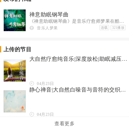
禅意助眠钢琴曲
《禅意助眠钢琴曲》是音乐疗愈师梦果在酷狗的首张VIP专辑，专为酷狗听众打造。 *钢琴结合五音疗法，治愈心灵创伤 五音疗法
音乐人梦果
连载
321播放
上传的节目
大自然疗愈纯音乐|深度放松|助眠减压|清除负能量
04月23日
静心禅音|大自然白噪音与音符的交织 心灵SPA
133
04月23日
96
查看更多