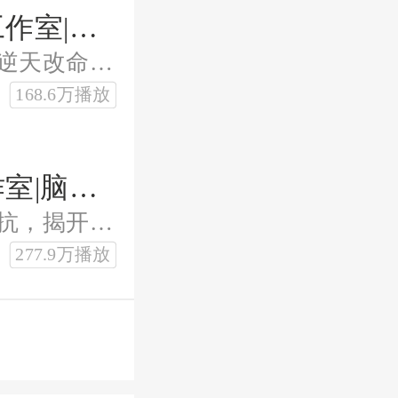
百世求仙|完结多人剧|曲中人工作室|古典仙侠轻松诙谐逻辑在线
穿越冷宫小太监，百世轮回求长生，逆天改命修仙路！不争一世之韶华，只争百世之朝夕。
168.6万播放
有妖气客栈|多人剧|曲中人工作室|脑洞玄幻山海奇闻|起点爆款
妖鬼横行的小镇，少年以微薄之力对抗，揭开古老秘密，炒青菜背后的惊天玄机！
277.9万播放