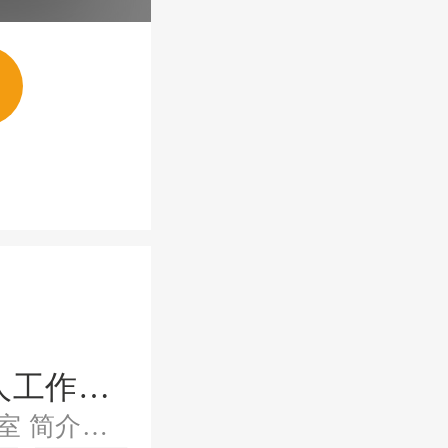
仙工开物|蛊真人|多人剧|曲中人工作室|蛊真人新作
听书搜：曲中人有故事、曲中人工作室 简介：我佛心魔印，渡己为佛，渡人成魔 娘，孩儿一定不负您的嘱托，取得那仙宫 仙偶