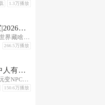
载
1.3万播放
圣墟|完结多人剧|曲中人工作室|2026全新|遮天完美世界后传
废柴藏满级底牌，掀翻高冷仙子！新世界藏啥逆天坑等你挖？
266.5万播放
借剑|多人剧|曲中人工作室|曲中人有故事|现象级爽文|爆笑修仙
[脑洞+困在游戏+幽默老司机]游戏陪玩变NPC，不小心拿走了原游戏主角的剧本。
150.6万播放