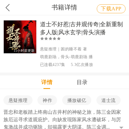
书籍详情
下载APP
道士不好惹|古井观传奇|全新重制
多人版|风水玄学|骨头演播
悬疑推理｜困的睡不着 著
11小时前更新
萌鹿剧场，骨头-萌鹿剧场 播
已连载4237集
5.3亿次播放
详情
目录
悬疑推理
神作
播放破亿
道士流
晋忠和老板踏上终南山古井村的神秘之旅，陈三金因家
族厄运寻求道观庇护。向缺发现陈家风水遭破坏，与厉
鬼激战并成功驱除，却揭露更大阴谋。陈三金调...