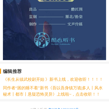
编辑推荐
《长生从镇武校尉开始 》新书上线，欢迎收听！！！！
同作者“困的睡不着”新书《吾以吾身镇万诡|多人丨风水
秘术丨都市丨悬疑恐怖灵异》上线啦~，点击收听！！