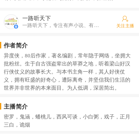
一路听天下
一路听天下，专注有声小说、有声广播剧录制、出品十五年，出品大量优质精品广播剧，拥有庞大的主播团队和配音，提出为时间创造价值。
关注主播
作者简介
异度侠，80后作家，著名编剧，常年隐于网络，坐拥大
批粉丝。生于自古强盗辈出的草莽之地，听着梁山好汉
行侠仗义的故事长大。与本书主角一样，其人好侠仗
义，拥有旺盛的好奇心，遭际离奇，并坚信我们生活的
世界并非世界的本来面目。为人低调，深居简出。
主播简介
密罗，鬼涵，蟠桃儿，西风可谈，小白粥，戏子，正月
三白，诡烟