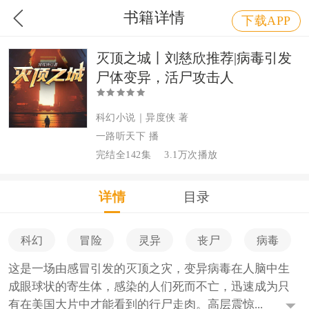
书籍详情
下载APP
灭顶之城丨刘慈欣推荐|病毒引发
尸体变异，活尸攻击人
科幻小说｜异度侠 著
一路听天下 播
完结全142集
3.1万次播放
详情
目录
科幻
冒险
灵异
丧尸
病毒
这是一场由感冒引发的灭顶之灾，变异病毒在人脑中生
成眼球状的寄生体，感染的人们死而不亡，迅速成为只
有在美国大片中才能看到的行尸走肉。高层震惊...