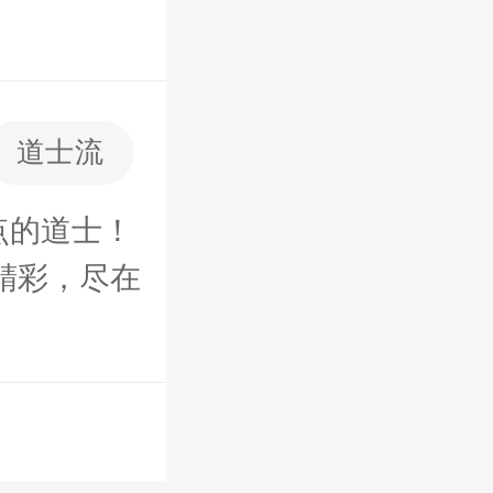
道士流
悬疑推理
诡异
点的道士！
精彩，尽在