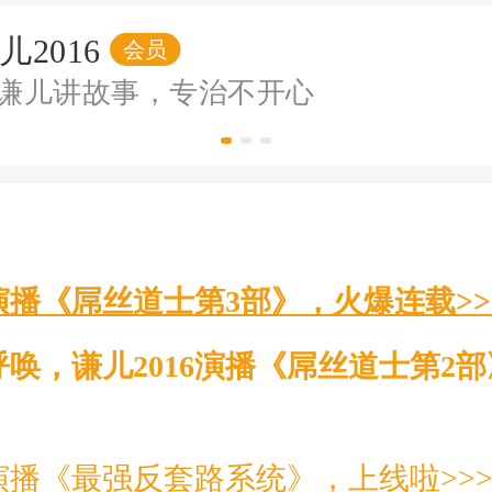
儿2016
会员
谦儿讲故事，专治不开心
6演播《屌丝道士第3部》，火爆连载>>
唤，谦儿2016演播《屌丝道士第2
6演播《最强反套路系统》，上线啦>>