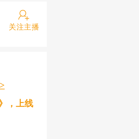
TME有声剧
关注主播
>
部》，上线
>