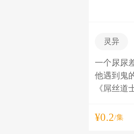
灵异
一个尿尿
他遇到鬼
《屌丝道
¥0.2
/集