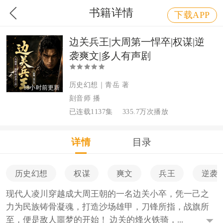
书籍详情
下载APP
边关兵王|大周第一悍卒|权谋|逆
袭爽文|多人有声剧
历史幻想｜青岳 著
18小时前更新
刻音师 播
已连载1137集
335.7万次播放
详情
目录
历史幻想
权谋
爽文
兵王
逆袭
现代人凌川穿越成大周王朝的一名边关小卒，凭一己之
力为民族铸骨凝魂，打造沙场雄甲，刀锋所指，战旗所
至，便是敌人噩梦的开始！ 边关的烽火铁骑，...