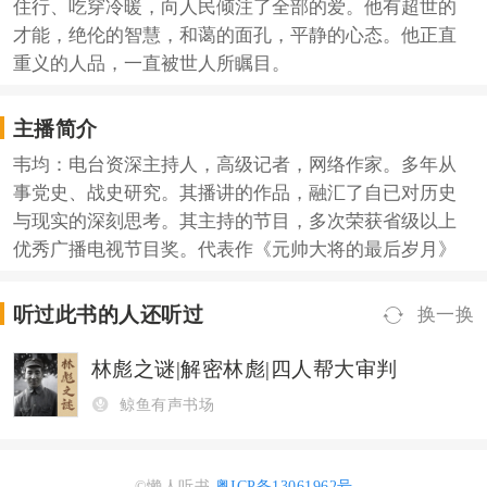
住行、吃穿冷暖，向人民倾注了全部的爱。他有超世的
才能，绝伦的智慧，和蔼的面孔，平静的心态。他正直
重义的人品，一直被世人所瞩目。
主播简介
韦均：电台资深主持人，高级记者，网络作家。多年从
事党史、战史研究。其播讲的作品，融汇了自已对历史
与现实的深刻思考。其主持的节目，多次荣获省级以上
优秀广播电视节目奖。代表作《元帅大将的最后岁月》
听过此书的人还听过
换一换
林彪之谜|解密林彪|四人帮大审判
鲸鱼有声书场
©懒人听书
粤ICP备13061962号