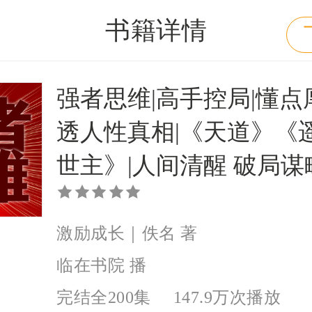
书籍详情
强者思维|高手控局|懂点
透人性真相|《天道》《
世主》|人间清醒 破局谋
激励成长｜佚名 著
临在书院 播
完结全200集
147.9万次播放