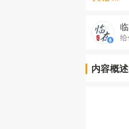
临
给
内容概述