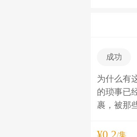
成功
为什么有
的琐事已
裹，被那些
¥0.2
/集