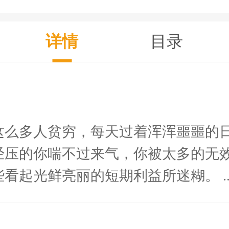
详情
目录
这么多人贫穷，每天过着浑浑噩噩的日
经压的你喘不过来气，你被太多的无
看起光鲜亮丽的短期利益所迷糊。 ..