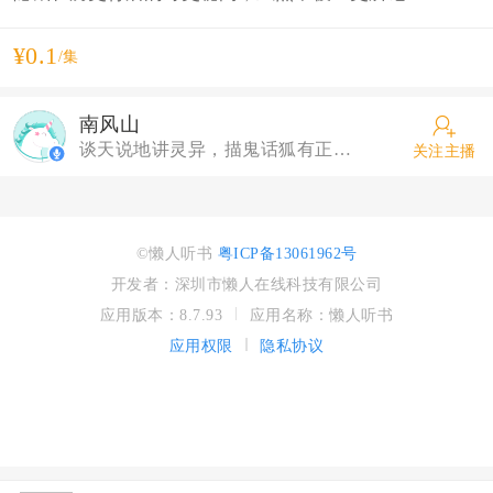
¥0.1
/集
南风山
谈天说地讲灵异，描鬼话狐有正气。 一个普通的逗比主播，用最为平实的语言，讲述老百姓最喜闻乐见的故事。
关注主播
©懒人听书
粤ICP备13061962号
开发者：深圳市懒人在线科技有限公司
应用版本：8.7.93
应用名称：懒人听书
应用权限
隐私协议