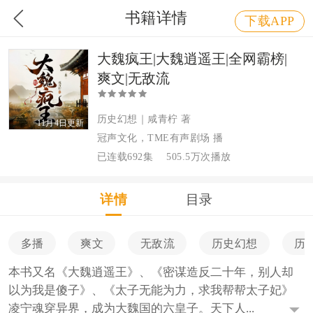
书籍详情
下载APP
大魏疯王|大魏逍遥王|全网霸榜|
爽文|无敌流
历史幻想｜咸青柠 著
11月4日更新
冠声文化，TME有声剧场 播
已连载692集
505.5万次播放
详情
目录
多播
爽文
无敌流
历史幻想
历
本书又名《大魏逍遥王》、《密谋造反二十年，别人却
以为我是傻子》、《太子无能为力，求我帮帮太子妃》
凌宁魂穿异界，成为大魏国的六皇子。天下人...