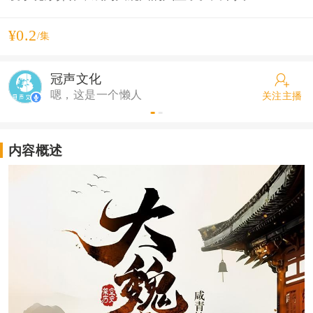
¥0.2
/集
冠声文化
嗯，这是一个懒人
关注主播
内容概述