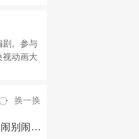
编剧。参与
央视动画大
换一换
米小圈上学记（一二三年级）|闹闹别闹同款|儿童畅销书