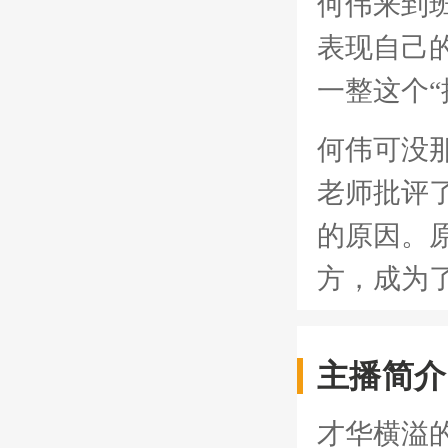
何伟来到
表现自己
一整这个“
何伟可没
老师批评
的原因。
方，成为
主播简介
才华横溢