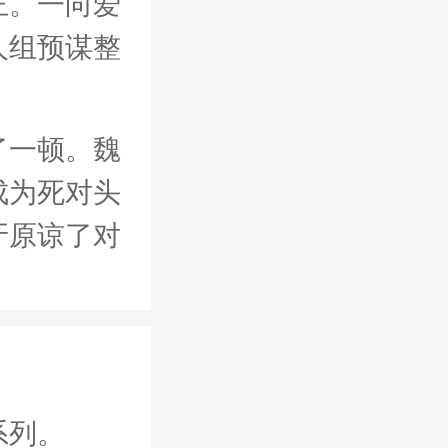
王。一向爱
人组预谋整
了一顿。魏
成为死对头
牙原谅了对
系列。