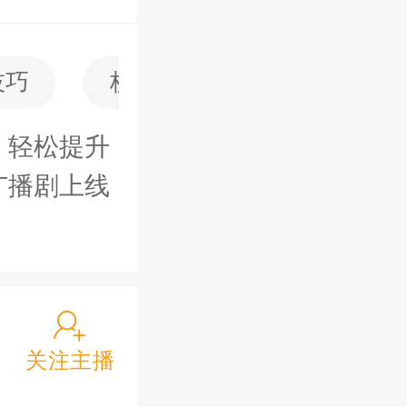
技巧
校园故事
米小圈
，轻松提升
广播剧上线
播音米小圈
嗯，这是一个
关注主播