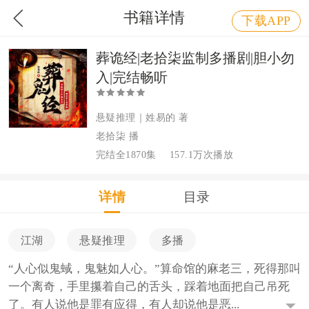
书籍详情
下载APP
葬诡经|老拾柒监制多播剧|胆小勿
入|完结畅听
悬疑推理｜姓易的 著
老拾柒 播
完结全1870集
157.1万次播放
详情
目录
江湖
悬疑推理
多播
“人心似鬼蜮，鬼魅如人心。”算命馆的麻老三，死得那叫
一个离奇，手里攥着自己的舌头，踩着地面把自己吊死
了。有人说他是罪有应得，有人却说他是恶...