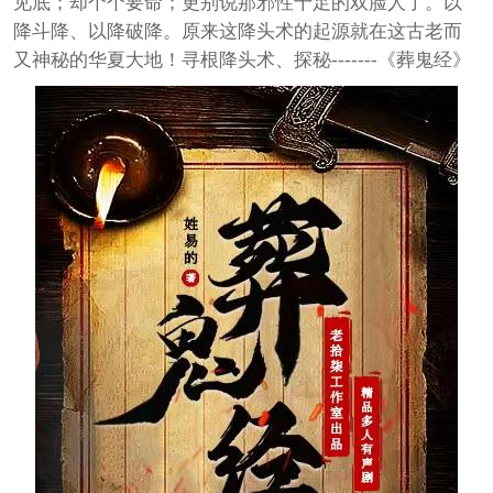
见底；却个个要命；更别说那邪性十足的双脸人了。以
降斗降、以降破降。原来这降头术的起源就在这古老而
又神秘的华夏大地！寻根降头术、探秘-------《葬鬼经》