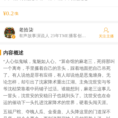
¥0.2
/集
老拾柒
有声故事演说人 23年TME播客创作中心最有价值主播 22年腾讯音乐财报长音频内容领航人 代表作《北派盗墓笔记》《收尸档案》《我当阴阳先生那几年》等
关注主播
内容概述
“人心似鬼蜮，鬼魅如人心。”算命馆的麻老三，死得那叫
一个离奇，手里攥着自己的舌头，踩着地面把自己吊死
了。有人说他是罪有应得，有人却说他是恶鬼缠身。无
论怎样，却引出了沈家降术重出江湖。主角沈世安与爷
爷沈枯荣靠着中药铺子过活。谁能想到，麻老三这事儿
一冒头，沈世安的安稳日子也就到头了。沈世安也在命
运的催动下一头扎进沈家降术的世界，硬着头闯天涯。
五福尸棺、夺魄人瓜、金蚕蛊、人头降这里的门道深不