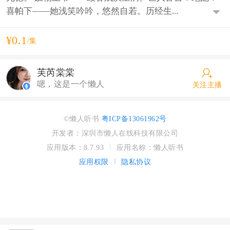
喜帕下——她浅笑吟吟，悠然自若。历经生...
¥0.1
/集
芙芮棠棠
嗯，这是一个懒人
关注主播
©懒人听书
粤ICP备13061962号
开发者：深圳市懒人在线科技有限公司
应用版本：8.7.93
应用名称：懒人听书
应用权限
隐私协议