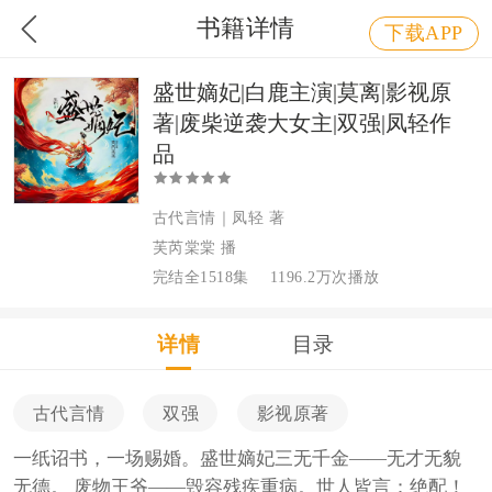
书籍详情
下载APP
盛世嫡妃|白鹿主演|莫离|影视原
著|废柴逆袭大女主|双强|凤轻作
品
古代言情｜凤轻 著
芙芮棠棠 播
完结全1518集
1196.2万次播放
详情
目录
古代言情
双强
影视原著
一纸诏书，一场赐婚。盛世嫡妃三无千金——无才无貌
无德。 废物王爷——毁容残疾重病。世人皆言：绝配！