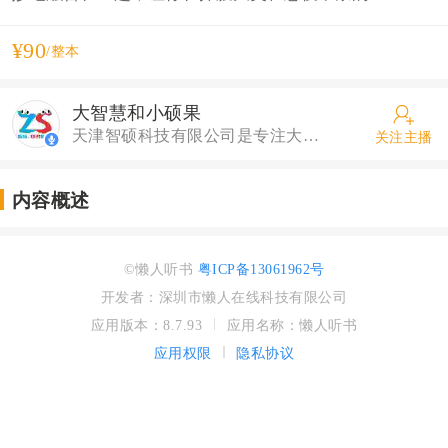
¥90
/整本
大智慧和小硕果
天津智硕科技有限公司是专注大屏端的内容运营平台， 团队成员拥有超过多年的内容运营成功经验。与各大 互联网电视企业建立了深厚合作关系。天津智硕致力 成为大屏端和智能终端，知识付费内容领先的渠道运 营商。 内容辐射终端涵盖数字电视、IPTV、OTT、移动互联 网和PC端等。利用智能电视平台的服务与运营实现 渠道收益。
关注主播
内容概述
©懒人听书
粤ICP备13061962号
开发者：深圳市懒人在线科技有限公司
应用版本：8.7.93
应用名称：懒人听书
应用权限
隐私协议