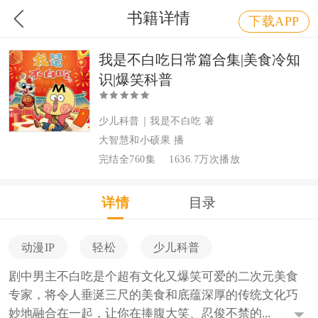
书籍详情
下载APP
我是不白吃日常篇合集|美食冷知
识|爆笑科普
少儿科普｜我是不白吃 著
大智慧和小硕果 播
完结全760集
1636.7万次播放
详情
目录
动漫IP
轻松
少儿科普
剧中男主不白吃是个超有文化又爆笑可爱的二次元美食
专家，将令人垂涎三尺的美食和底蕴深厚的传统文化巧
妙地融合在一起，让你在捧腹大笑、忍俊不禁的...