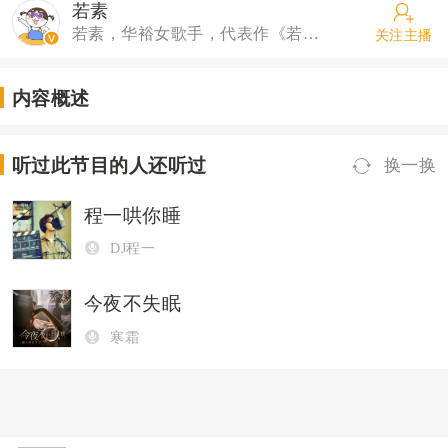
若素
若素，华裕女歌手，代表作《若素，等待的十年》
关注主播
内容概述
听过此节目的人还听过
换一换
程一哄你睡
DJ程一
今夜不失眠
寒霜